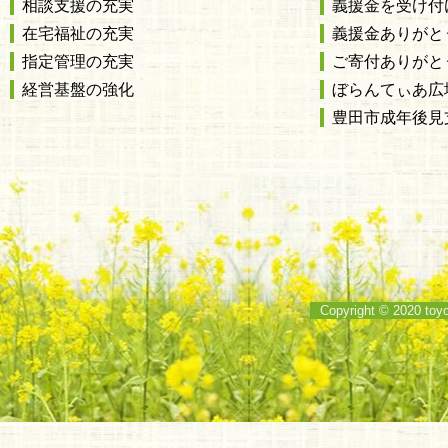
相談支援の充実
義援金を受け付
在宅福祉の充実
義援金ありがと
指定管理の充実
ご寄付ありがと
経営基盤の強化
ぼらんてぃあ広
豊田市成年後見
Copyright © 2020 toy