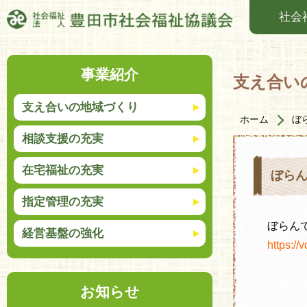
社会
事業紹介
支え合い
支え合いの地域づくり
ホーム
ぼ
相談支援の充実
在宅福祉の充実
ぼら
指定管理の充実
ぼらん
経営基盤の強化
https://
お知らせ